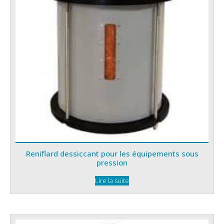
Reniflard dessiccant pour les équipements sous
pression
Lire la suite