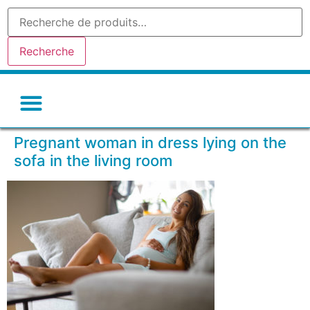
Recherche
Pregnant woman in dress lying on the
sofa in the living room