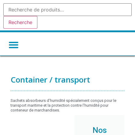
Recherche
Gel de silice-silicagel
Argile absorbante
Tamis moleculaire
Autres déshydratants
Container / transport
Sachets absorbeurs d’humidité spécialement conçus pour le
transport maritime et la protection contre l’humidité pour
conteneur de marchandises.
Nos