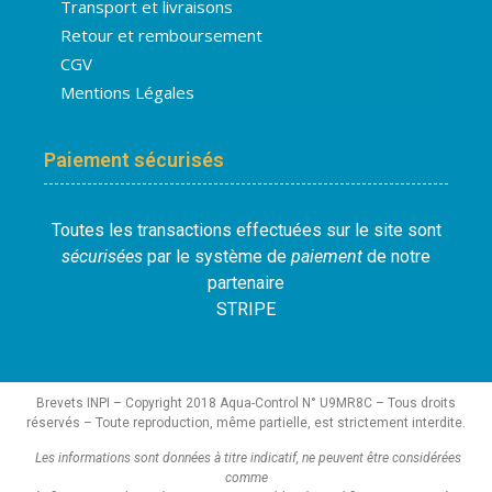
Transport et livraisons
Retour et remboursement
CGV
Mentions Légales
Paiement sécurisés
Toutes les transactions effectuées sur le site sont
sécurisées
par le système de
paiement
de notre
partenaire
STRIPE
Brevets INPI – Copyright 2018 Aqua-Control N° U9MR8C – Tous droits
réservés – Toute reproduction, même partielle, est strictement interdite.
Les informations sont données à titre indicatif, ne peuvent être considérées
comme