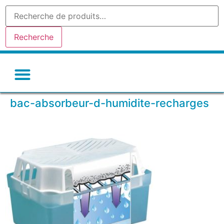
Recherche
Gel de silice-silicagel
Argile absorbante
Tamis moleculaire
Autres déshydratants
bac-absorbeur-d-humidite-recharges