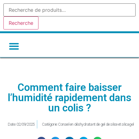
Recherche
Gel de silice-silicagel
Argile absorbante
Tamis moleculaire
Autres déshydratants
Comment faire baisser
l’humidité rapidement dans
un colis ?
Date:
02/09/2025
Catégorie:
Conseil en déshydratant de gel de silice et silicagel