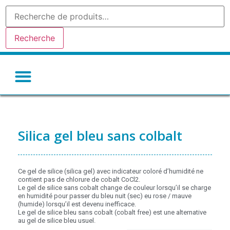
Recherche
Gel de silice-silicagel
Argile absorbante
Tamis moleculaire
Autres déshydratants
Silica gel bleu sans colbalt
Ce gel de silice (silica gel) avec indicateur coloré d’humidité ne
contient pas de chlorure de cobalt CoCl2.
Le gel de silice sans cobalt change de couleur lorsqu’il se charge
en humidité pour passer du bleu nuit (sec) eu rose / mauve
(humide) lorsqu’il est devenu inefficace.
Le gel de silice bleu sans cobalt (cobalt free) est une alternative
au gel de silice bleu usuel.