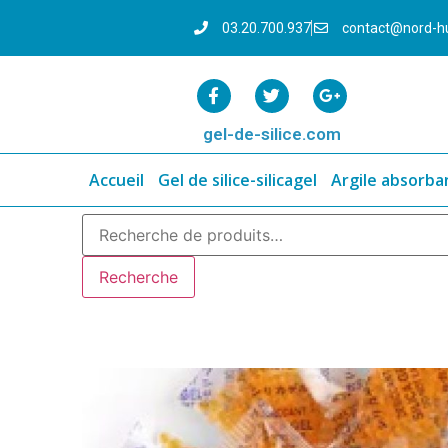
03.20.700.937
contact@nord-h
gel-de-silice.com
Accueil
Gel de silice-silicagel
Argile absorba
Recherche