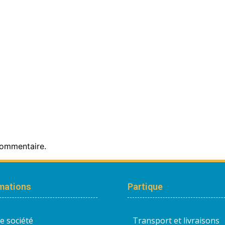
commentaire.
mations
Partique
e société
Transport et livraisons