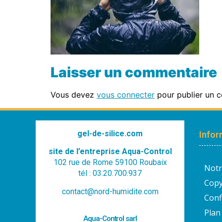
Laisser un commentaire
Vous devez
vous connecter
pour publier un 
gel-de-silice.com
Infor
site de l’entreprise Aqua-Control
102 rue de Rome 59100 Roubaix
Notr
tél : 03.20.700.937
Copy
contact@nord-humidite.com
Conf
Plan 
Aqua-Control sarl