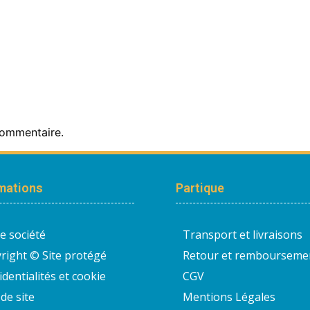
commentaire.
mations
Partique
e société
Transport et livraisons
right © Site protégé
Retour et rembourseme
identialités et cookie
CGV
de site
Mentions Légales