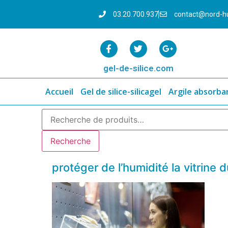
03.20.700.937
contact@nord-h
gel-de-silice.com
Accueil
Gel de silice-silicagel
Argile absorba
Recherche
protéger de l’humidité la vitrine