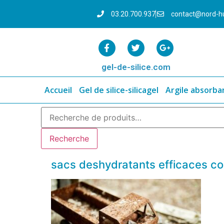
03.20.700.937
contact@nord-h
gel-de-silice.com
Accueil
Gel de silice-silicagel
Argile absorba
Recherche
sacs deshydratants efficaces cont