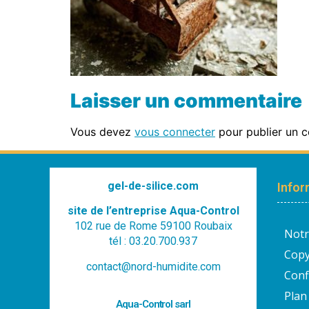
Laisser un commentaire
Vous devez
vous connecter
pour publier un 
gel-de-silice.com
Infor
site de l’entreprise Aqua-Control
102 rue de Rome 59100 Roubaix
Notr
tél : 03.20.700.937
Copy
contact@nord-humidite.com
Conf
Plan 
Aqua-Control sarl