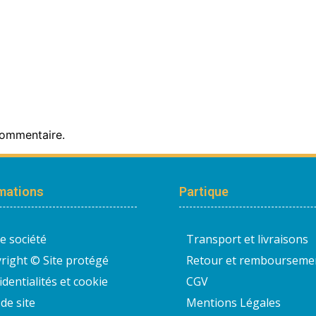
commentaire.
mations
Partique
e société
Transport et livraisons
right © Site protégé
Retour et rembourseme
identialités et cookie
CGV
de site
Mentions Légales