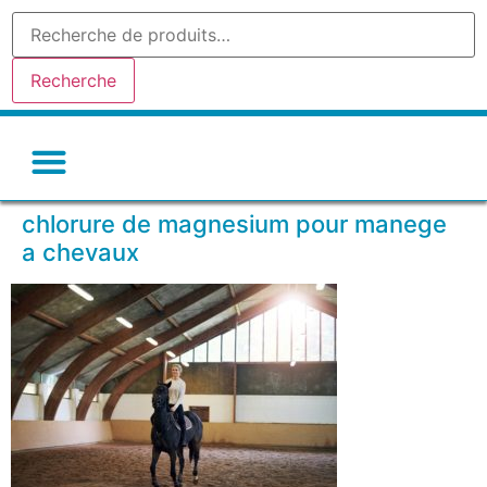
Recherche
Gel de silice-silicagel
Argile absorbante
Tamis moleculaire
Autres déshydratants
chlorure de magnesium pour manege
a chevaux