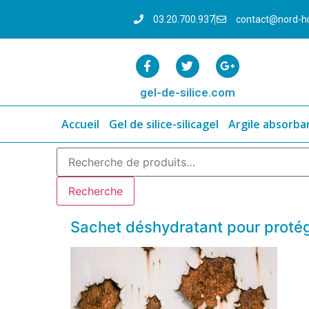
03.20.700.937
contact@nord-h
gel-de-silice.com
Accueil
Gel de silice-silicagel
Argile absorba
Recherche
Sachet déshydratant pour protége