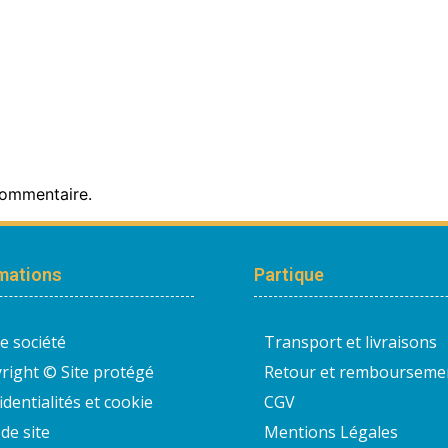
commentaire.
mations
Partique
e société
Transport et livraisons
right © Site protégé
Retour et rembourseme
identialités et cookie
CGV
de site
Mentions Légales