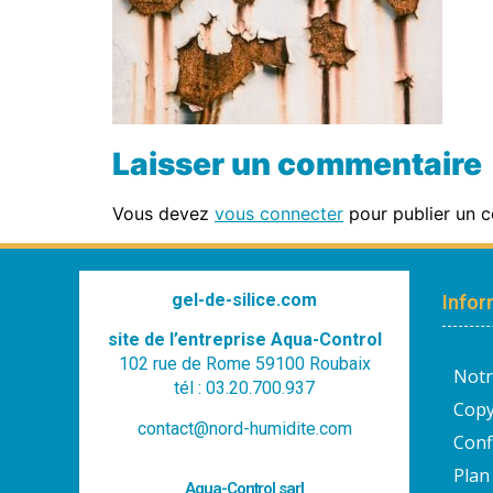
Laisser un commentaire
Vous devez
vous connecter
pour publier un 
gel-de-silice.com
Infor
site de l’entreprise Aqua-Control
102 rue de Rome 59100 Roubaix
Notr
tél : 03.20.700.937
Copy
contact@nord-humidite.com
Conf
Plan 
Aqua-Control sarl