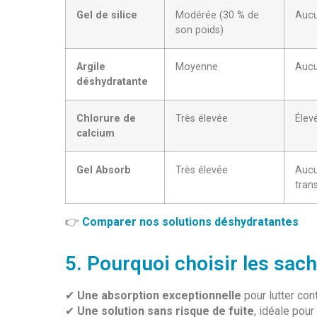
Gel de silice
Modérée (30 % de
Auc
son poids)
Argile
Moyenne
Auc
déshydratante
Chlorure de
Très élevée
Élevé
calcium
Gel Absorb
Très élevée
Aucu
tran
👉
Comparer nos solutions déshydratantes
5. Pourquoi choisir les sac
✔
Une absorption exceptionnelle
pour lutter con
✔
Une solution sans risque de fuite
, idéale pour