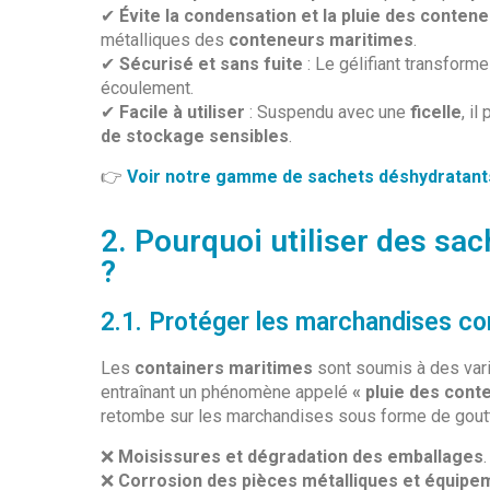
✔
Évite la condensation et la pluie des conten
métalliques des
conteneurs maritimes
.
✔
Sécurisé et sans fuite
: Le gélifiant transform
écoulement.
✔
Facile à utiliser
: Suspendu avec une
ficelle
, i
de stockage sensibles
.
👉
Voir notre gamme de sachets déshydratant
2. Pourquoi utiliser des sa
?
2.1. Protéger les marchandises con
Les
containers maritimes
sont soumis à des vari
entraînant un phénomène appelé
« pluie des cont
retombe sur les marchandises sous forme de goutt
❌
Moisissures et dégradation des emballages
.
❌
Corrosion des pièces métalliques et équipe