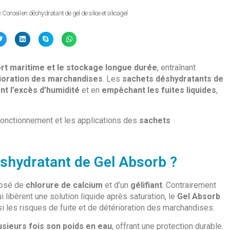
:
Conseil en déshydratant de gel de silice et silicagel
rt maritime et le stockage longue durée
, entraînant
rioration des marchandises
. Les
sachets déshydratants de
nt l’excès d’humidité
et en
empêchant les fuites liquides
,
 fonctionnement et les applications des
sachets
éshydratant de Gel Absorb ?
posé de
chlorure de calcium
et d’un
gélifiant
. Contrairement
ui libèrent une solution liquide après saturation, le
Gel Absorb
nsi les risques de fuite et de détérioration des marchandises.
usieurs fois son poids en eau
, offrant une protection durable.