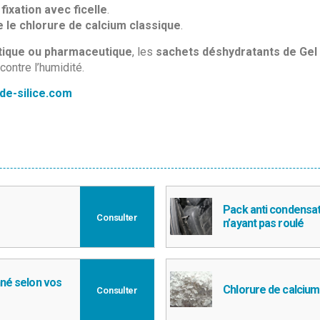
a
fixation avec ficelle
.
e le chlorure de calcium classique
.
istique ou pharmaceutique
, les
sachets déshydratants de Gel
contre l’humidité.
de-silice.com
Pack anti condensat
Consulter
n’ayant pas roulé
nné selon vos
Chlorure de calcium 
Consulter