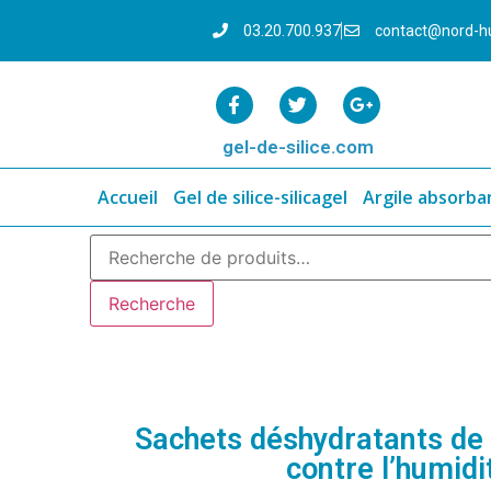
03.20.700.937
contact@nord-h
gel-de-silice.com
Accueil
Gel de silice-silicagel
Argile absorba
Recherche
Sachets déshydratants de 
contre l’humid