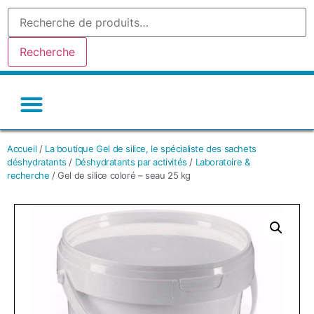
Recherche
Gel de silice-silicagel
Argile absorbante
Tamis moleculaire
Autres déshydratants
Accueil
/
La boutique Gel de silice, le spécialiste des sachets
déshydratants
/
Déshydratants par activités
/
Laboratoire &
recherche
/ Gel de silice coloré – seau 25 kg