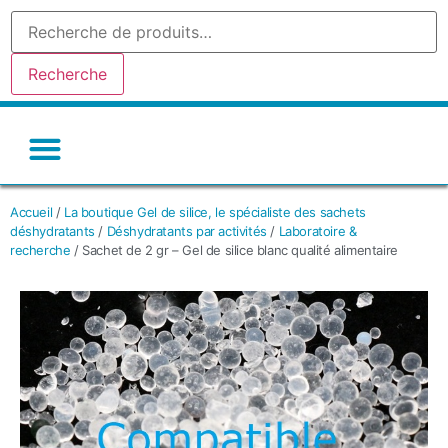
Recherche
Gel de silice-silicagel
Argile absorbante
Tamis moleculaire
Autres déshydratants
Accueil
/
La boutique Gel de silice, le spécialiste des sachets
déshydratants
/
Déshydratants par activités
/
Laboratoire &
recherche
/ Sachet de 2 gr – Gel de silice blanc qualité alimentaire