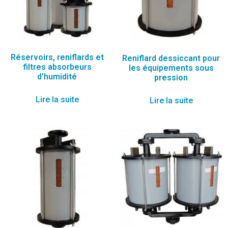
Réservoirs, reniflards et
Reniflard dessiccant pour
filtres absorbeurs
les équipements sous
d’humidité
pression
Lire la suite
Lire la suite