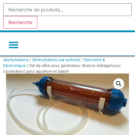
Recherche
Accueil
/
La boutique Gel de silice, le spécialiste des sachets
Gel de silice-silicagel
Argile absorbante
Tamis moleculaire
Autres déshydratants
déshydratants
/
Déshydratants par activités
/
Electricité &
Electronique
/ Gel de silice pour générateur d’ozone (silicagel pour
ozonisateur) pour aquarium et bassin