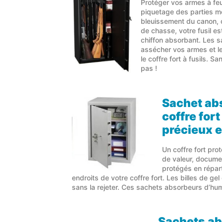
Protéger vos armes à feu 
piquetage des parties mé
bleuissement du canon, cu
de chasse, votre fusil e
chiffon absorbant. Les 
assécher vos armes et le
le coffre fort à fusils. S
pas !
Sachet ab
coffre fort
précieux 
Un coffre fort pro
de valeur, documen
protégés en répart
endroits de votre coffre fort. Les billes de ge
sans la rejeter. Ces sachets absorbeurs d’hum
Sachets ab