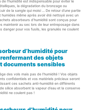
de l’humidité est indispensable pour éviter le
talliques, la dégradation du bronzage ou
ir de la sangle qui moisi … De retour d’une partie
st humides même après avoir été nettoyé avec un
sachets absorbeurs d’humidité sont conçus pour
s maintenir au sec lors de leur entreposage dans
ans danger pour vos fusils, les granulés ne coulent
sorbeur d’humidité pour
renfermant des objets
et documents sensibles
tège des vols mais pas de l’humidité ! Vos objets
ts confidentiels et vos matériels précieux seront
issant ces sachets anti-humidité en différents
l de silice absorbent la vapeur d’eau et la conserve
idité ne coulent pas !
sorbeurs d’humidité pour