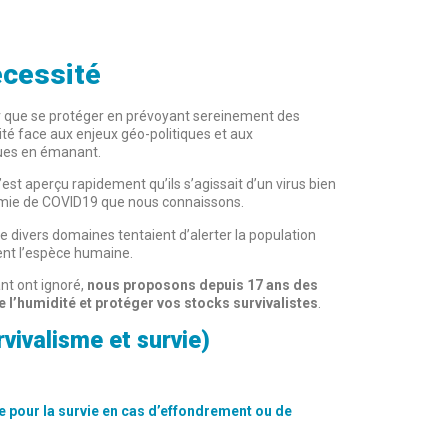
écessité
er que se protéger en prévoyant sereinement des
ité face aux enjeux géo-politiques et aux
ques en émanant.
est aperçu rapidement qu’ils s’agissait d’un virus bien
émie de COVID19 que nous connaissons.
 divers domaines tentaient d’alerter la population
nt l’espèce humaine.
nt ont ignoré,
nous proposons depuis 17 ans des
e l’humidité et protéger vos stocks survivalistes
.
rvivalisme et survie)
ile pour la survie en cas d’effondrement ou de