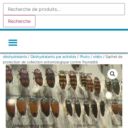
Recherche
Accueil
/
La boutique Gel de silice, le spécialiste des sachets
Gel de silice-silicagel
Argile absorbante
Tamis moleculaire
Autres déshydratants
déshydratants
/
Déshydratants par activités
/
Photo / vidéo
/ Sachet de
protection de collection entomologique contre l’humidité