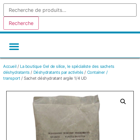
Recherche
Gel de silice-silicagel
Argile absorbante
Tamis moleculaire
Autres déshydratants
Accueil
/
La boutique Gel de silice, le spécialiste des sachets
déshydratants
/
Déshydratants par activités
/
Container /
transport
/ Sachet déshydratant argile 1/4 UD