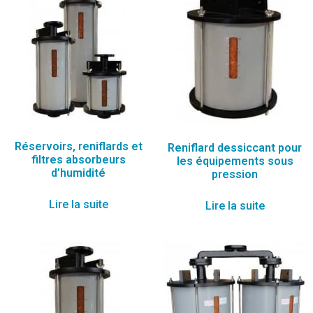
Réservoirs, reniflards et
Reniflard dessiccant pour
filtres absorbeurs
les équipements sous
d’humidité
pression
Lire la suite
Lire la suite