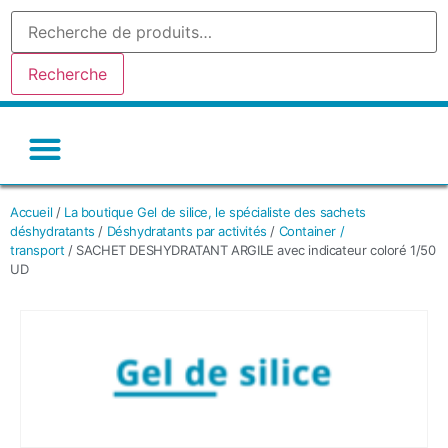
Recherche
Gel de silice-silicagel
Argile absorbante
Tamis moleculaire
Autres déshydratants
Accueil
/
La boutique Gel de silice, le spécialiste des sachets
déshydratants
/
Déshydratants par activités
/
Container /
transport
/ SACHET DESHYDRATANT ARGILE avec indicateur coloré 1/50
UD