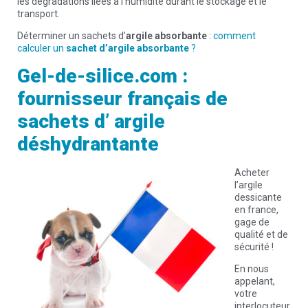
les dégradations liées à l’humidité durant le stockage et le
transport.
Déterminer un sachets d’
argile absorbante
:
comment
calculer un
sachet d’argile absorbante
?
Gel-de-silice.com :
fournisseur français de
sachets d’ argile
déshydrantante
Acheter
l’argile
dessicante
en france,
gage de
qualité et de
sécurité !
En nous
appelant,
votre
interlocuteur