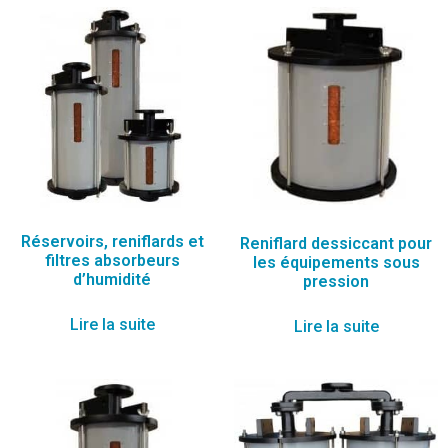
Réservoirs, reniflards et
Reniflard dessiccant pour
filtres absorbeurs
les équipements sous
d’humidité
pression
Lire la suite
Lire la suite