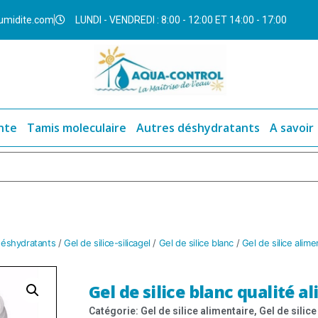
umidite.com
LUNDI - VENDREDI : 8:00 - 12:00 ET 14:00 - 17:00
nte
Tamis moleculaire
Autres déshydratants
A savoir
 déshydratants
/
Gel de silice-silicagel
/
Gel de silice blanc
/
Gel de silice alime
Gel de silice blanc qualité a
Catégorie:
Gel de silice alimentaire
,
Gel de silice