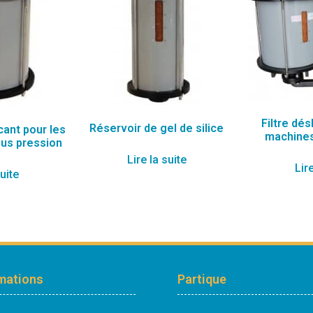
Filtre dé
Réservoir de gel de silice
cant pour les
machines
us pression
Lire la suite
Lire
suite
mations
Partique