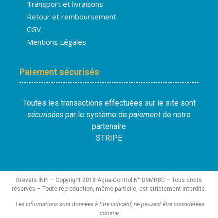
Transport et livraisons
Retour et remboursement
CGV
Mentions Légales
Paiement sécurisés
Toutes les transactions effectuées sur le site sont
sécurisées
par le système de
paiement
de notre
partenaire
STRIPE
Brevets INPI – Copyright 2018 Aqua-Control N° U9MR8C – Tous droits
réservés – Toute reproduction, même partielle, est strictement interdite.
Les informations sont données à titre indicatif, ne peuvent être considérées
comme