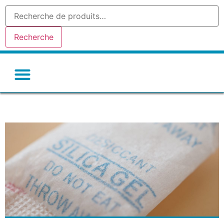
Recherche
Gel de silice-silicagel
Argile absorbante
Tamis moleculaire
Autres déshydratants