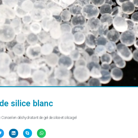
de silice blanc
:
Conseil en déshydratant de gel de silice et silicagel