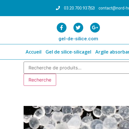
03.20.700.937
contact@nord-h
gel-de-silice.com
Accueil
Gel de silice-silicagel
Argile absorba
Recherche