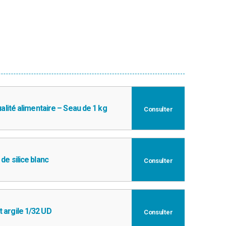
ualité alimentaire – Seau de 1 kg
Consulter
de silice blanc
Consulter
 argile 1/32 UD
Consulter