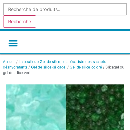
Recherche
Gel de silice-silicagel
Argile absorbante
Tamis moleculaire
Autres déshydratants
Accueil
/
La boutique Gel de silice, le spécialiste des sachets
déshydratants
/
Gel de silice-silicagel
/
Gel de silice coloré
/ Silicagel ou
gel de silice vert