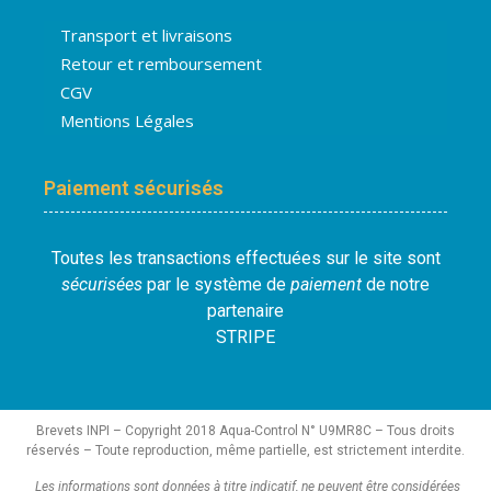
Transport et livraisons
Retour et remboursement
CGV
Mentions Légales
Paiement sécurisés
Toutes les transactions effectuées sur le site sont
sécurisées
par le système de
paiement
de notre
partenaire
STRIPE
Brevets INPI – Copyright 2018 Aqua-Control N° U9MR8C – Tous droits
réservés – Toute reproduction, même partielle, est strictement interdite.
Les informations sont données à titre indicatif, ne peuvent être considérées