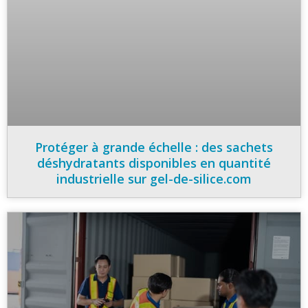
Protéger à grande échelle : des sachets
déshydratants disponibles en quantité
industrielle sur gel-de-silice.com